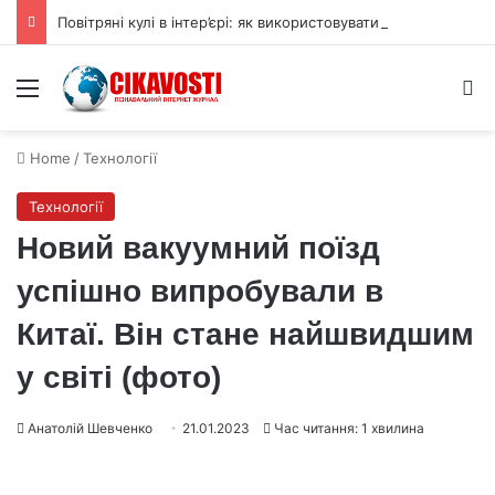
Повітряні кулі в інтер’єрі: як використовувати їх для прикраси
Menu
S
Home
/
Технології
Технології
Новий вакуумний поїзд
успішно випробували в
Китаї. Він стане найшвидшим
у світі (фото)
Анатолій Шевченко
21.01.2023
Час читання: 1 хвилина