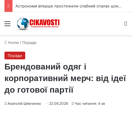
Астрономи вперше простежили слабкий спалах шокового прориву наднової
Menu
S
Home
/
Поради
Поради
Брендований одяг і
корпоративний мерч: від ідеї
до готової партії
Анатолій Шевченко
22.06.2026
Час читання: 4 хв