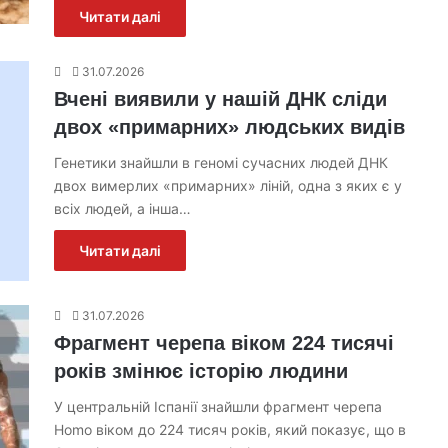
Читати далі
31.07.2026
Вчені виявили у нашій ДНК сліди
двох «примарних» людських видів
Генетики знайшли в геномі сучасних людей ДНК
двох вимерлих «примарних» ліній, одна з яких є у
всіх людей, а інша…
Читати далі
31.07.2026
Фрагмент черепа віком 224 тисячі
років змінює історію людини
У центральній Іспанії знайшли фрагмент черепа
Homo віком до 224 тисяч років, який показує, що в