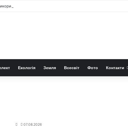
к використовувати їх для прикраси
елект
Екологія
Земля
Всесвіт
Фото
Контакти
07.08.2026