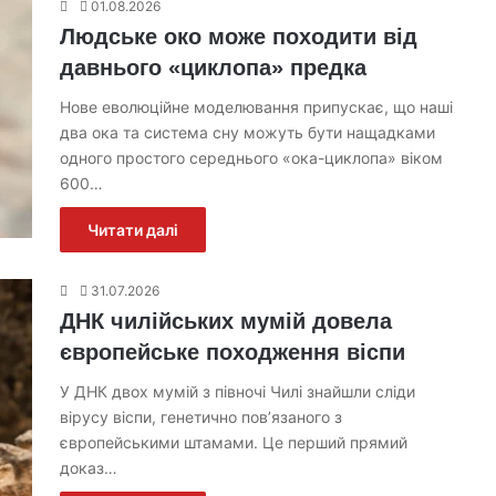
01.08.2026
Людське око може походити від
давнього «циклопа» предка
Нове еволюційне моделювання припускає, що наші
два ока та система сну можуть бути нащадками
одного простого середнього «ока-циклопа» віком
600…
Читати далі
31.07.2026
ДНК чилійських мумій довела
європейське походження віспи
У ДНК двох мумій з півночі Чилі знайшли сліди
вірусу віспи, генетично пов’язаного з
європейськими штамами. Це перший прямий
доказ…