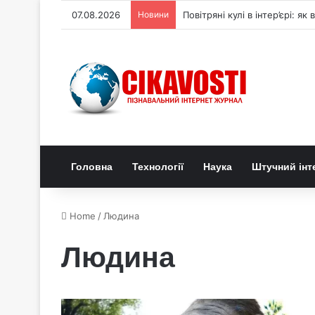
07.08.2026
Новини
Повітряні кулі в інтер’єрі: я
Головна
Технології
Наука
Штучний інт
Home
/
Людина
Людина