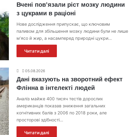
Вчені пов’язали ріст мозку людини
з цукрами в раціоні
Нове дослідження припускає, що ключовим
паливом для збільшення мозку людини були не лише
м’ясо й жир, а насамперед природні цукри…
Читати далі
05.08.2026
Дані вказують на зворотний ефект
Флінна в інтелекті людей
Аналіз майже 400 тисяч тестів дорослих
американців показав зниження загальних
когнітивних балів з 2006 по 2018 роки, але
просторові здібності…
Читати далі