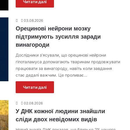
Читати далі
03.08.2026
Орецинові нейрони мозку
підтримують зусилля заради
винагороди
Дослідники зʼясували, що орецинові нейрони
гіпоталамуса допомагають тваринам продовжувати
працювати за винагороду, навіть коли завдання
стає дедалі важчим. Це проливає…
Читати далі
02.08.2026
У ДНК кожної людини знайшли
сліди двох невідомих видів
Новий аналіз ДНК показав, що близько 2% нашого