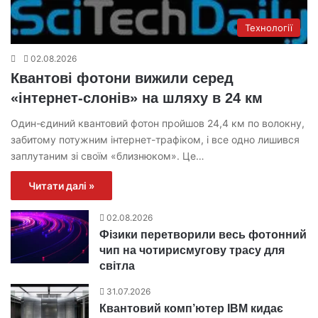
Технології
02.08.2026
Квантові фотони вижили серед
«інтернет-слонів» на шляху в 24 км
Один-єдиний квантовий фотон пройшов 24,4 км по волокну,
забитому потужним інтернет-трафіком, і все одно лишився
заплутаним зі своїм «близнюком». Це…
Читати далі »
02.08.2026
Фізики перетворили весь фотонний
чип на чотирисмугову трасу для
світла
31.07.2026
Квантовий комп’ютер IBM кидає