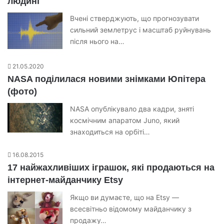
людині
Вчені стверджують, що прогнозувати
сильний землетрус і масштаб руйнувань
після нього на…
21.05.2020
NASA поділилася новими знімками Юпітера
(фото)
NASA опублікувало два кадри, зняті
космічним апаратом Juno, який
знаходиться на орбіті…
16.08.2015
17 найжахливіших іграшок, які продаються на
інтернет-майданчику Etsy
Якщо ви думаєте, що на Etsy —
всесвітньо відомому майданчику з
продажу…