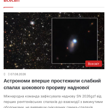
Всесвіт
Всесвіт
07.08.2026
Астрономи вперше простежили слабкий
спалах шокового прориву наднової
Міжнародна команда зафіксувала наднову SN 2026gzf від
перших рентгенівських спалахів до взаємодії з викинутими
оболонками, не виявивши очікуваних гамма-спалахів.