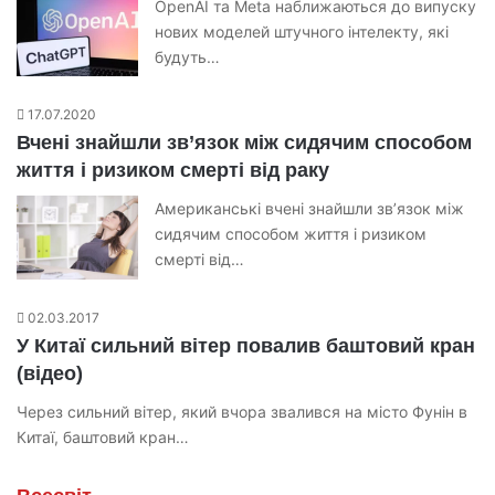
OpenAI та Meta наближаються до випуску
нових моделей штучного інтелекту, які
будуть…
17.07.2020
Вчені знайшли зв’язок між сидячим способом
життя і ризиком смерті від раку
Американські вчені знайшли зв’язок між
сидячим способом життя і ризиком
смерті від…
02.03.2017
У Китаї сильний вітер повалив баштовий кран
(відео)
Через сильний вітер, який вчора звалився на місто Фунін в
Китаї, баштовий кран…