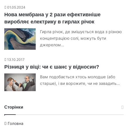
01.05.2024
Нова мембрана у 2 рази ефективніше
виробляє електрику в гирлах річок
Гирла річок, де змішується вода з різною
концентрацією солі, можуть бути
джерелом…
13.10.2017
Різниця у віці: чи є шанс у відносин?
Вам подобається хтось молодше (або
старше), і ви ворожите, чи не завадить…
Сторінки
Головна