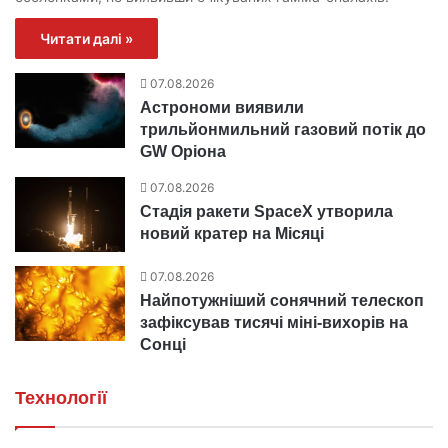
Читати далі »
07.08.2026
Астрономи виявили
трильйонмильний газовий потік до
GW Оріона
07.08.2026
Стадія ракети SpaceX утворила
новий кратер на Місяці
07.08.2026
Найпотужніший сонячний телескоп
зафіксував тисячі міні‑вихорів на
Сонці
Технології