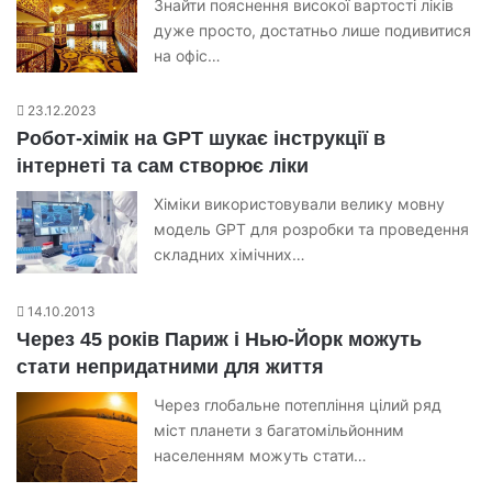
Знайти пояснення високої вартості ліків
дуже просто, достатньо лише подивитися
на офіс…
23.12.2023
Робот-хімік на GPT шукає інструкції в
інтернеті та сам створює ліки
Хіміки використовували велику мовну
модель GPT для розробки та проведення
складних хімічних…
14.10.2013
Через 45 років Париж і Нью-Йорк можуть
стати непридатними для життя
Через глобальне потепління цілий ряд
міст планети з багатомільйонним
населенням можуть стати…