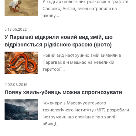
У ході археологічних розкопок в графстві
Сассекс, Англія, вчені натрапили на
цікаву…
18.05.2022
У Парагваї відкрили новий вид змій, що
відрізняється рідкісною красою (фото)
Новий вид неотруйних змій виявили в
Парагваї: він мешкає на невеликій
території…
02.03.2016
Появу хвиль-убивць можна спрогнозувати
Інженери з Массачусетського
технологічного інституту (MIT) розробили
інструмент, що сповіщає про хвилі-
вбивці…