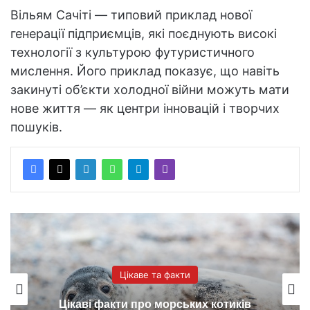
Вільям Сачіті — типовий приклад нової
генерації підприємців, які поєднують високі
технології з культурою футуристичного
мислення. Його приклад показує, що навіть
закинуті об’єкти холодної війни можуть мати
нове життя — як центри інновацій і творчих
пошуків.
Цікаве та факти
Цікаві факти про морських котиків