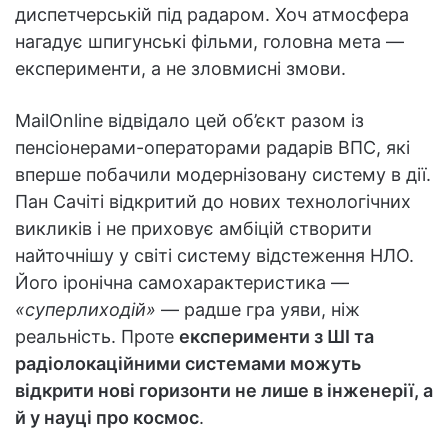
диспетчерській під радаром. Хоч атмосфера
нагадує шпигунські фільми, головна мета —
експерименти, а не зловмисні змови.
MailOnline відвідало цей об’єкт разом із
пенсіонерами-операторами радарів ВПС, які
вперше побачили модернізовану систему в дії.
Пан Сачіті відкритий до нових технологічних
викликів і не приховує амбіцій створити
найточнішу у світі систему відстеження НЛО.
Його іронічна самохарактеристика —
«суперлиходій»
— радше гра уяви, ніж
реальність. Проте
експерименти з ШІ та
радіолокаційними системами можуть
відкрити нові горизонти не лише в інженерії, а
й у науці про космос
.