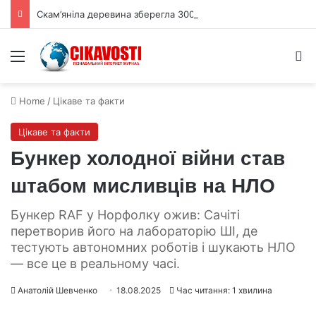
Скам’яніла деревина зберегла 300 мільйонів років історії Європи
Menu
S
Home
/
Цікаве та факти
Цікаве та факти
Бункер холодної війни став
штабом мисливців на НЛО
Бункер RAF у Норфолку ожив: Сачіті
перетворив його на лабораторію ШІ, де
тестують автономних роботів і шукають НЛО
— все це в реальному часі.
Анатолій Шевченко
18.08.2025
Час читання: 1 хвилина