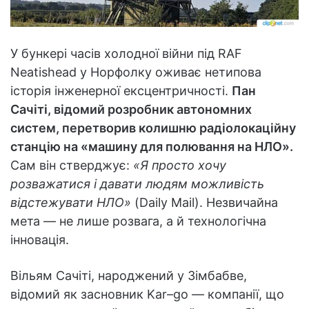
У бункері часів холодної війни під RAF
Neatishead у Норфолку оживає нетипова
історія інженерної ексцентричності.
Пан
Сачіті, відомий розробник автономних
систем, перетворив колишню радіолокаційну
станцію на «машину для полювання на НЛО».
Сам він стверджує:
«Я просто хочу
розважатися і давати людям можливість
відстежувати НЛО»
(Daily Mail). Незвичайна
мета — не лише розвага, а й технологічна
інновація.
Вільям Сачіті, народжений у Зімбабве,
відомий як засновник Kar–go — компанії, що