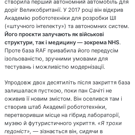
створила перший автономний автомобіль для
доріг Великобританії. У 2017 році він відкрив
Академію робототехніки для розробки ШІ
(«штучного інтелекту») та автономних систем.
Його проєкти залучають як військові
структури, так і медицину — зокрема NHS
.
Проте база RAF привабила його передусім
ізольованістю, зручними умовами для
тестувань і можливістю модернізації.
Упродовж двох десятиліть після закриття база
залишалася пусткою, поки пан Сачіті не
оживив її новим змістом. Він оселився там і
створив штаб Академії робототехніки,
перетворивши місце на гібрид лабораторії,
музею й футуристичного укриття.
«Я трохи
гедоніст»,
— зізнається він, сидячи в