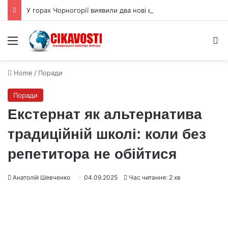
У горах Чорногорії виявили два нові види равликів
Menu
S
Home
/
Поради
Поради
Екстернат як альтернатива
традиційній школі: коли без
репетитора не обійтися
Анатолій Шевченко
04.09.2025
Час читання: 2 хв