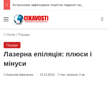
Астрономи зафіксували помітне падіння тиску атмосфери Плутона
Menu
S
Home
/
Поради
Поради
Лазерна епіляція: плюси і
мінуси
Анатолій Шевченко
13.12.2023
Час читання: 2 хв