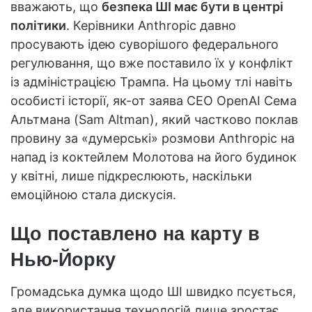
вважають, що
безпека ШІ має бути в центрі
політики
. Керівники Anthropic давно
просувають ідею суворішого федерального
регулювання, що вже поставило їх у конфлікт
із адміністрацією Трампа. На цьому тлі навіть
особисті історії, як-от заява CEO OpenAI Сема
Альтмана (Sam Altman), який частково поклав
провину за «думерські» розмови Anthropic на
напад із коктейлем Молотова на його будинок
у квітні, лише підкреслюють, наскільки
емоційною стала дискусія.
Що поставлено на карту в
Нью-Йорку
Громадська думка щодо ШІ швидко псується,
але використання технологій лише зростає.