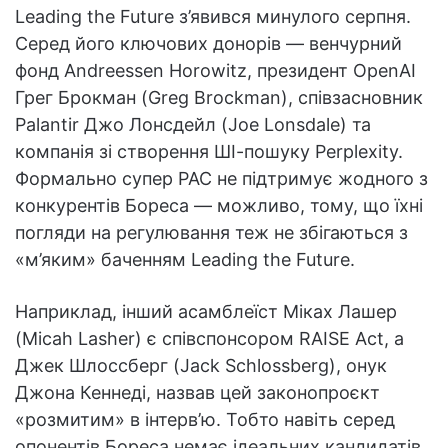
Leading the Future з’явився минулого серпня.
Серед його ключових донорів — венчурний
фонд Andreessen Horowitz, президент OpenAI
Грег Брокман (Greg Brockman), співзасновник
Palantir Джо Лонсдейл (Joe Lonsdale) та
компанія зі створення ШІ-пошуку Perplexity.
Формально супер PAC не підтримує жодного з
конкурентів Бореса — можливо, тому, що їхні
погляди на регулювання теж не збігаються з
«м’яким» баченням Leading the Future.
Наприклад, інший асамблеїст Міках Лашер
(Micah Lasher) є співспонсором RAISE Act, а
Джек Шлоссберг (Jack Schlossberg), онук
Джона Кеннеді, назвав цей законопроєкт
«розмитим» в інтерв’ю. Тобто навіть серед
опонентів Бореса немає ідеальних кандидатів