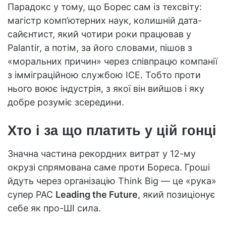
Парадокс у тому, що Борес сам із техсвіту:
магістр комп’ютерних наук, колишній дата-
сайєнтист, який чотири роки працював у
Palantir, а потім, за його словами, пішов з
«моральних причин» через співпрацю компанії
з імміграційною службою ICE. Тобто проти
нього воює індустрія, з якої він вийшов і яку
добре розуміє зсередини.
Хто і за що платить у цій гонці
Значна частина рекордних витрат у 12-му
окрузі спрямована саме проти Бореса. Гроші
йдуть через організацію Think Big — це «рука»
супер PAC
Leading the Future
, який позиціонує
себе як про-ШІ сила.