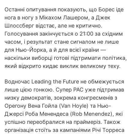
Останні опитування показують, що Борес іде
нога в ногу з Мікахом Лашером, а Джек
Шлоссберг відстає, але не критично.
Голосування закінчується о 21:00 за східним
часом, і результат стане сигналом не лише
для Нью-Йорка, а й для всієї країни —
наскільки виборці готові підтримати політика,
який відкрито кидає виклик великому теху.
Водночас Leading the Future не обмежується
лише цією гонкою. Супер PAC уже підтримав
низку демократів, зокрема конгресменів з
Орегону Вена Гойла (Van Hoyle) та Нью-
Джерсі Роба Менендеса (Rob Menendez), які
успішно переобралися на праймеріз. Також
організація стоїть за кампаніями Річі Торреса