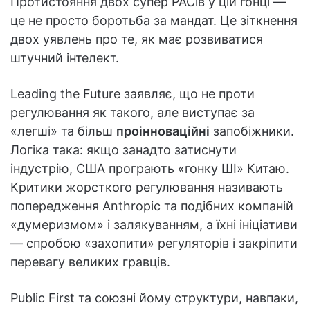
Протистояння двох супер PACів у цій гонці —
це не просто боротьба за мандат. Це зіткнення
двох уявлень про те, як має розвиватися
штучний інтелект.
Leading the Future заявляє, що не проти
регулювання як такого, але виступає за
«легші» та більш
проінноваційні
запобіжники.
Логіка така: якщо занадто затиснути
індустрію, США програють «гонку ШІ» Китаю.
Критики жорсткого регулювання називають
попередження Anthropic та подібних компаній
«думеризмом» і залякуванням, а їхні ініціативи
— спробою «захопити» регуляторів і закріпити
перевагу великих гравців.
Public First та союзні йому структури, навпаки,