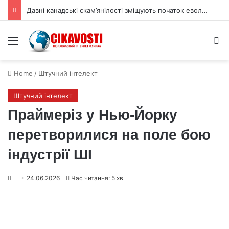
Давні канадські скам’янілості зміщують початок еволюції тварин
Menu
S
Home
/
Штучний інтелект
Штучний інтелект
Праймеріз у Нью-Йорку
перетворилися на поле бою
індустрії ШІ
24.06.2026
Час читання: 5 хв