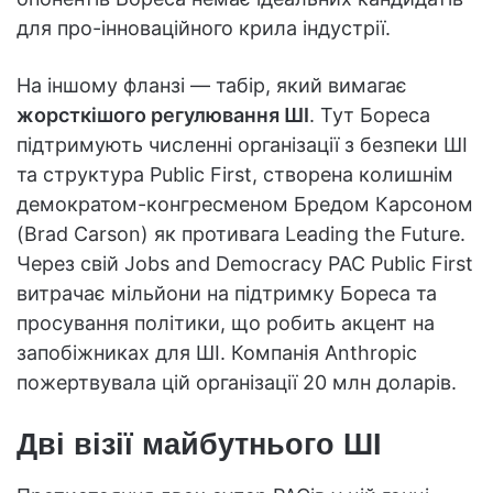
для про-інноваційного крила індустрії.
На іншому фланзі — табір, який вимагає
жорсткішого регулювання ШІ
. Тут Бореса
підтримують численні організації з безпеки ШІ
та структура Public First, створена колишнім
демократом-конгресменом Бредом Карсоном
(Brad Carson) як противага Leading the Future.
Через свій Jobs and Democracy PAC Public First
витрачає мільйони на підтримку Бореса та
просування політики, що робить акцент на
запобіжниках для ШІ. Компанія Anthropic
пожертвувала цій організації 20 млн доларів.
Дві візії майбутнього ШІ