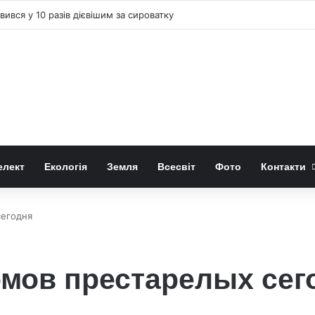
ився у 10 разів дієвішим за сироватку
елект
Екологія
Земля
Всесвіт
Фото
Контакти
сегодня
мов престарелых сег