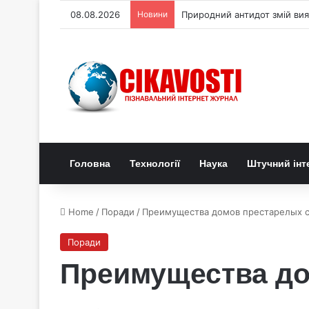
08.08.2026
Новини
Природний антидот змій вияв
Головна
Технології
Наука
Штучний інт
Home
/
Поради
/
Преимущества домов престарелых 
Поради
Преимущества до