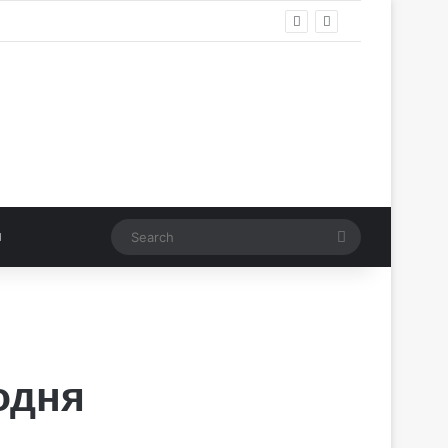
Search
одня