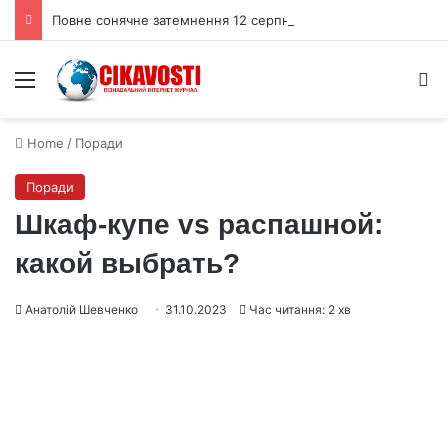
Повне сонячне затемнення 12 серпня накриє тінню Іспанію та Ісландію
Menu
S
Home
/
Поради
Поради
Шкаф-купе vs распашной:
какой выбрать?
Анатолій Шевченко
31.10.2023
Час читання: 2 хв