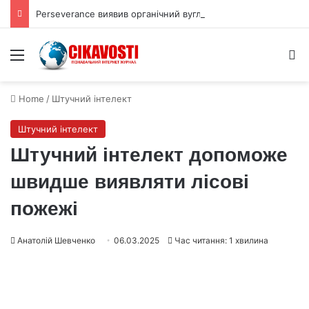
Perseverance виявив органічний вуглець під поверхнею Марса
Menu
S
Home
/
Штучний інтелект
Штучний інтелект
Штучний інтелект допоможе
швидше виявляти лісові
пожежі
Анатолій Шевченко
06.03.2025
Час читання: 1 хвилина