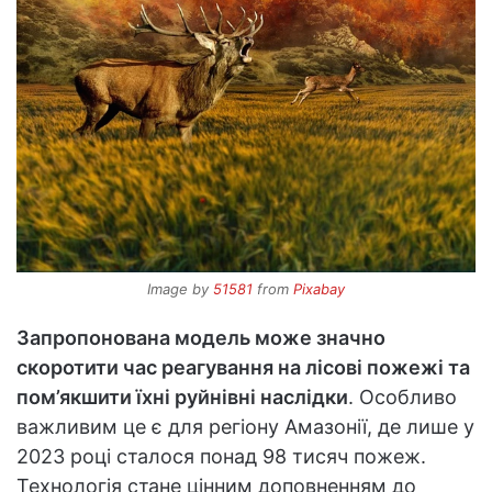
Image by
51581
from
Pixabay
Запропонована модель може значно
скоротити час реагування на лісові пожежі та
пом’якшити їхні руйнівні наслідки
. Особливо
важливим це є для регіону Амазонії, де лише у
2023 році сталося понад 98 тисяч пожеж.
Технологія стане цінним доповненням до