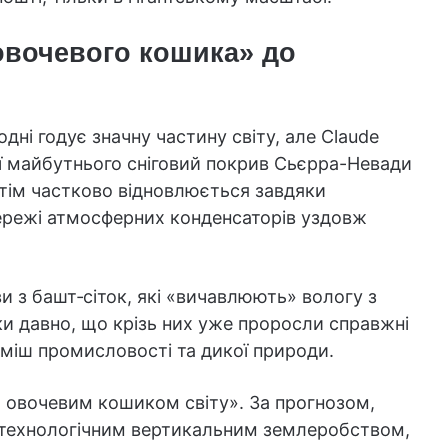
овочевого кошика» до
ні годує значну частину світу, але Claude
ії майбутнього сніговий покрив Сьєрра-Невади
отім частково відновлюється завдяки
ережі атмосферних конденсаторів уздовж
и з башт‑сіток, які «вичавлюють» вологу з
ки давно, що крізь них уже проросли справжні
уміш промисловості та дикої природи.
 овочевим кошиком світу». За прогнозом,
отехнологічним вертикальним землеробством,