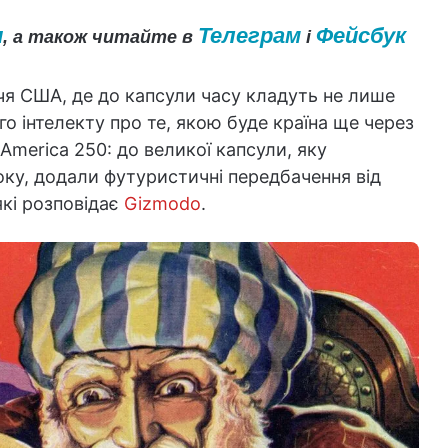
и
Телеграм
Фейсбук
, а також читайте в
і
ччя США, де до капсули часу кладуть не лише
го інтелекту про те, якою буде країна ще через
America 250: до великої капсули, яку
оку, додали футуристичні передбачення від
які розповідає
Gizmodo
.