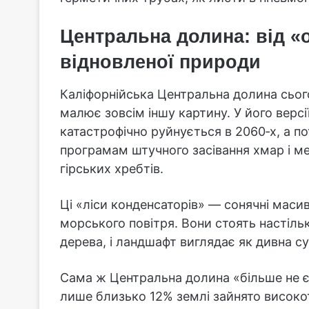
Центральна долина: від «
відновленої природи
Каліфорнійська Центральна долина сьогод
малює зовсім іншу картину. У його верс
катастрофічно руйнується в 2060‑х, а п
програмам штучного засівання хмар і м
гірських хребтів.
Ці «ліси конденсаторів» — сонячні масив
морського повітря. Вони стоять настіль
дерева, і ландшафт виглядає як дивна с
Сама ж Центральна долина «більше не є
лише близько 12% землі зайнято висок