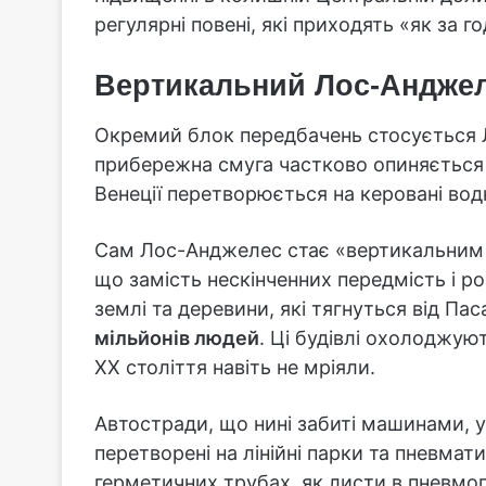
регулярні повені, які приходять «як за 
Вертикальний Лос-Анджел
Окремий блок передбачень стосується 
прибережна смуга частково опиняється 
Венеції перетворюється на керовані водн
Сам Лос-Анджелес стає «вертикальним мі
що замість нескінченних передмість і ро
землі та деревини, які тягнуться від П
мільйонів людей
. Ці будівлі охолоджую
XX століття навіть не мріяли.
Автостради, що нині забиті машинами, у
перетворені на лінійні парки та пневмат
герметичних трубах, як листи в пневмопо