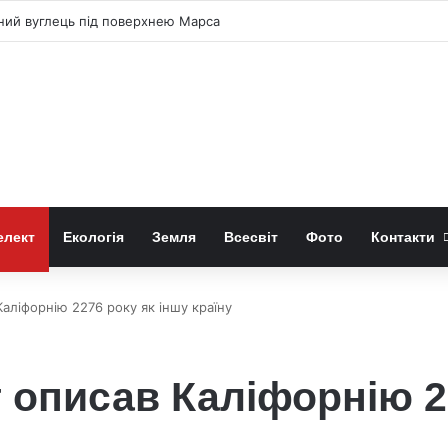
чний вуглець під поверхнею Марса
елект
Екологія
Земля
Всесвіт
Фото
Контакти
аліфорнію 2276 року як іншу країну
 описав Каліфорнію 2