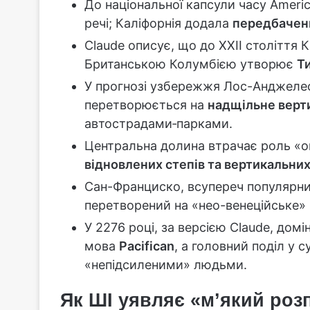
До національної капсули часу Ameri
речі; Каліфорнія додала
передбаченн
Claude описує, що до XXII століття 
Британською Колумбією утворює
Т
У прогнозі узбережжя Лос-Анджелес
перетворюється на
надщільне верт
автострадами‑парками.
Центральна долина втрачає роль «ов
відновлених степів та вертикальни
Сан-Франциско, всупереч популярн
перетворений на «нео-венеційське» 
У 2276 році, за версією Claude, дом
мова
Pacifican
, а головний поділ у 
«непідсиленими» людьми.
Як ШІ уявляє «м’який роз