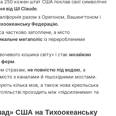
ca 250 кожен штат США поклав свої символічні
я від ШІ Claude
.
Каліфорнія разом з Орегоном, Вашингтоном і
ихоокеанську Федерацію
.
а частково затоплене, а місто
икальне мегаполіс
із переробленими
очевого кошика світу» і стає
мозаїкою
х ферм
.
им страхам,
не повністю під водою
, а
місто з каналами й пішохідними мостами.
інують кілька мов, а також нова креольська
суспільстві проходить між «підсиленими» та
пад» США на Тихоокеанську