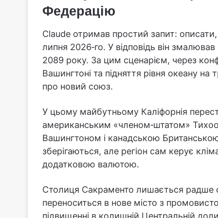
Федерацію
Claude отримав простий запит: описати, 
липня 2026‑го. У відповідь він змалював
2089 року. За цим сценарієм, через конф
Вашингтоні та підняття рівня океану на
про новий союз.
У цьому майбутньому Каліфорнія перест
американським «членом‑штатом» Тихоок
Вашингтоном і канадською Британською
зберігаються, але регіон сам керує клі
додатковою валютою.
Столиця Сакраменто лишається радше с
переноситься в нове місто з промовисто
підвищенні в колишній Центральній доли