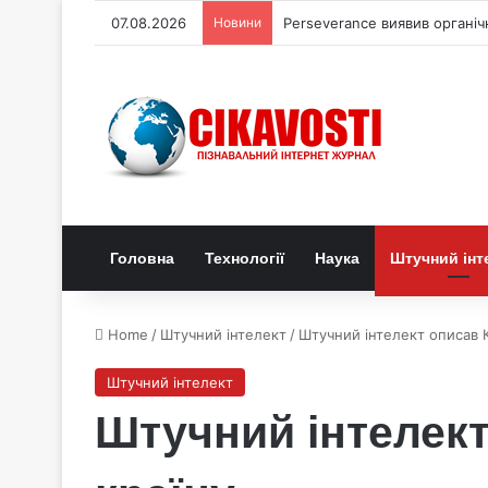
07.08.2026
Новини
Perseverance виявив органі
Головна
Технології
Наука
Штучний інт
Home
/
Штучний інтелект
/
Штучний інтелект описав К
Штучний інтелект
Штучний інтелект