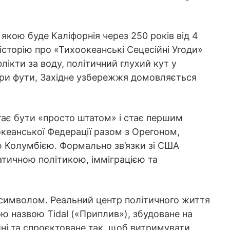
якою буде Каліфорнія через 250 років від 4
 історію про «Тихоокеанські Сецесійні Угоди»
лікти за воду, політичний глухий кут у
 три фути, Західне узбережжя домовляється
ає бути «просто штатом» і стає першим
еанської Федерації разом з Орегоном,
 Колумбією. Формально зв’язки зі США
матичною політикою, імміграцією та
имволом. Реальний центр політичного життя
ю назвою Tidal («Приплив»), збудоване на
ні та спроєктоване так, щоб витримувати