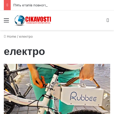
П’ять етапів повного сонячного затемнення 12 серпня 2026 року
Menu
S
Home
/
електро
електро