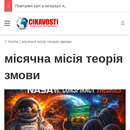
Повітряні кулі в інтер’єрі: як використовувати їх для прикраси
Menu
S
Home
/
місячна місія теорія змови
місячна місія теорія
змови