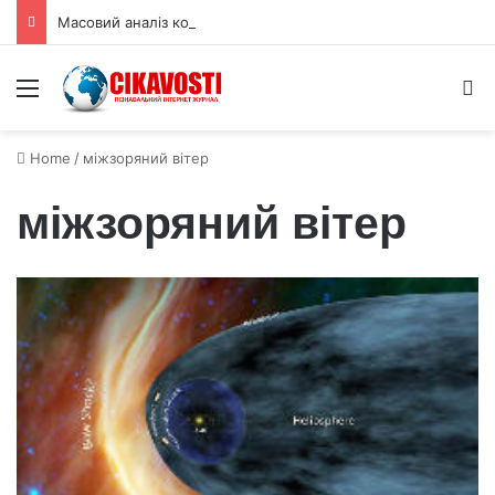
Масовий аналіз комах спростовує генетичну теорію соціальності
Menu
S
Home
/
міжзоряний вітер
міжзоряний вітер