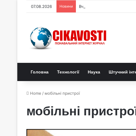
07.08.2026
Новини
Вчені пов’язали ріст мозку л
Головна
Технології
Наука
Штучний інт
Home
/
мобільні пристрої
мобільні пристро