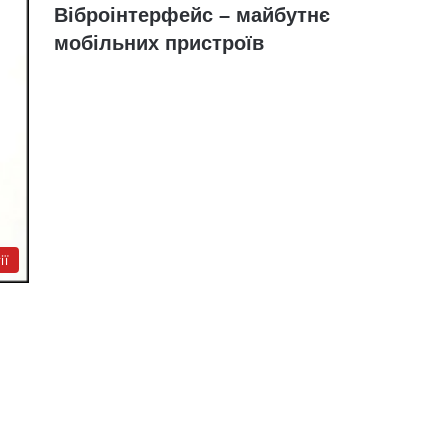
Віброінтерфейс – майбутнє
мобільних пристроїв
ії