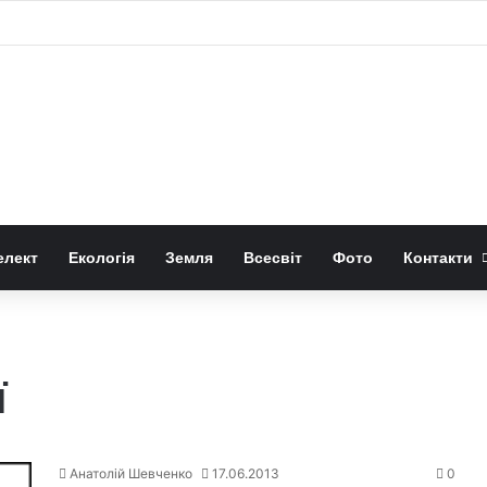
юдини з цукрами в раціоні
елект
Екологія
Земля
Всесвіт
Фото
Контакти
ї
Анатолій Шевченко
17.06.2013
0