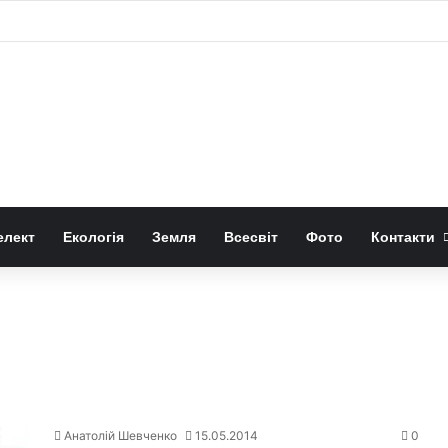
як використовувати їх для прикраси
елект
Екологія
Земля
Всесвіт
Фото
Контакти
Анатолій Шевченко
15.05.2014
0