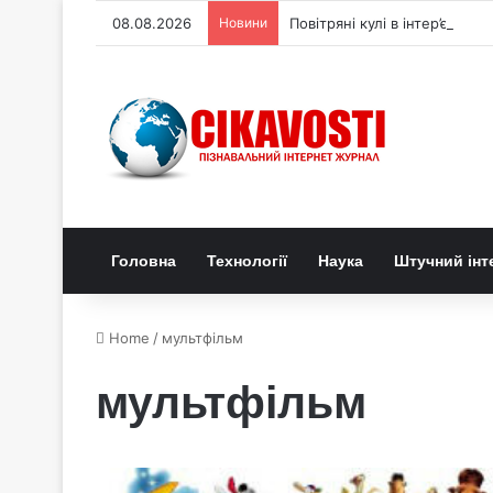
08.08.2026
Новини
Повітряні кулі в інтер’єрі: 
Головна
Технології
Наука
Штучний інт
Home
/
мультфільм
мультфільм