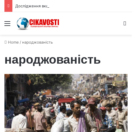
Дослідження вказує що життя на Землі зародилося двічі
Menu
S
Home
/
народжованість
народжованість