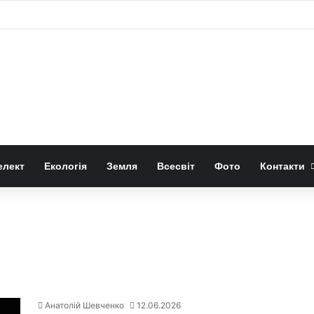
 «право-лівою» формою квітів лілій-метеликів
елект
Екологія
Земля
Всесвіт
Фото
Контакти
Анатолій Шевченко
12.06.2026