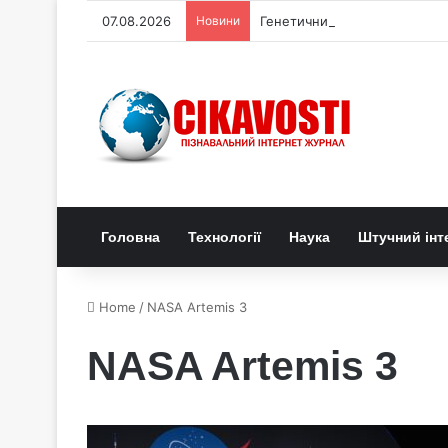
07.08.2026
Новини
Генетичний перемикач керує
Головна
Технології
Наука
Штучний інт
Home
/
NASA Artemis 3
NASA Artemis 3