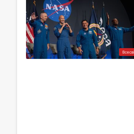
Всесв