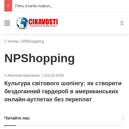
П’ять етапів повного сонячного затемнення 12 серпня 2026 року
Menu
S
Home
/
NPShopping
NPShopping
Анатолій Шевченко
02.06.2026
Культура світового шопінгу: як створити
бездоганний гардероб в американських
онлайн-аутлетах без переплат
Читайте нас