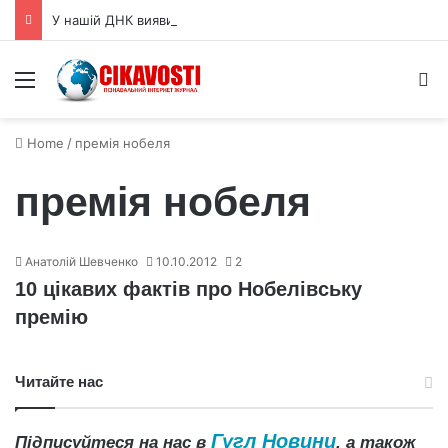
У нашій ДНК виявили сліди двох давніх «примарних» предків
Menu
S
Home
/
премія нобеля
премія нобеля
Анатолій Шевченко
10.10.2012
2
10 цікавих фактів про Нобелівську
премію
Читайте нас
Гугл Новини
Підписуйтеся на нас в
, а також