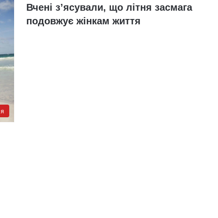
Вчені з’ясували, що літня засмага
подовжує жінкам життя
'я