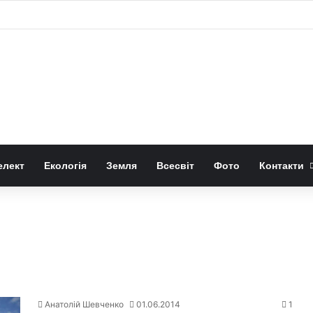
чний вуглець під поверхнею Марса
елект
Екологія
Земля
Всесвіт
Фото
Контакти
Анатолій Шевченко
01.06.2014
1