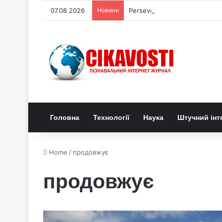
07.08.2026
Новини
Perseverance виявив органі
Головна
Технології
Наука
Штучний інт
Home
/
продовжує
продовжує