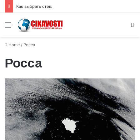
Как выбрать стеклянную вазу для букета: высота, форма и размер горлышка
Menu
S
Home
/
Росса
Росса