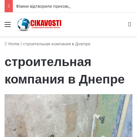
Фізики відтворили приховану 3D форму квантової хвильової функції
Menu
S
Home
/
строительная компания в Днепре
строительная
компания в Днепре