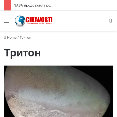
NASA продовжила роботу зонда Voyager 2 щонайменше на рік
Menu
S
Home
/
Тритон
Тритон