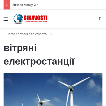
Зв’язок мозку й розмірів яєць пояснює парадокс птахів і динозаврів
Menu
S
Home
/
вітряні електростанції
вітряні
електростанції