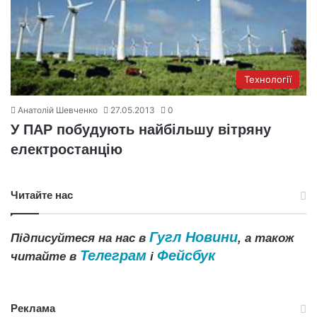
Технології
Анатолій Шевченко
27.05.2013
0
У ПАР побудують найбільшу вітряну
електростанцію
Читайте нас
Гугл Новини
Підписуйтеся на нас в
, а також
Телеграм
Фейсбук
читайте в
і
Реклама