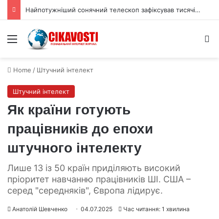
Найпотужніший сонячний телескоп зафіксував тисячі міні‑вихорів на Сонці
Menu
S
Home
/
Штучний інтелект
Штучний інтелект
Як країни готують
працівників до епохи
штучного інтелекту
Лише 13 із 50 країн приділяють високий
пріоритет навчанню працівників ШІ. США –
серед "середняків", Європа лідирує.
Анатолій Шевченко
04.07.2025
Час читання: 1 хвилина