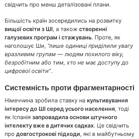
свідчить про менш деталізовані плани.
Більшість країн зосередились на розвитку
вищої освіти з ШІ
, а також
створенні
галузевих програм і стажувань
. Проте, як
наголошує Ши,
“лише одиниці приділили увагу
вразливим групам — людям похилого віку,
безробітним або тим, хто не має доступу до
цифрової освіти”
.
Системність проти фрагментарності
Німеччина зробила ставку на
культивування
інтересу до ШІ серед усього населення
, тоді
як Іспанія
запровадила основи штучного
інтелекту вже в дитячих садках
. Це свідчить
про
довгострокові підходи
, які в майбутньому