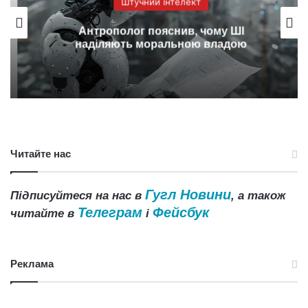
Штучний інтелект
Антрополог пояснив, чому ШІ
наділяють моральною владою
Читайте нас
Гугл Новини
Підписуйтеся на нас в
, а також
Телеграм
Фейсбук
читайте в
і
Реклама