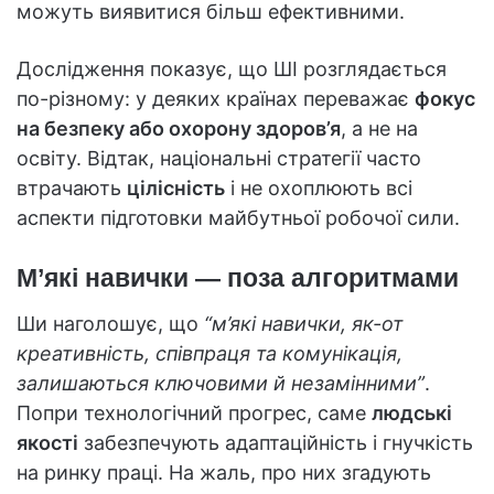
можуть виявитися більш ефективними.
Дослідження показує, що ШІ розглядається
по-різному: у деяких країнах переважає
фокус
на безпеку або охорону здоров’я
, а не на
освіту. Відтак, національні стратегії часто
втрачають
цілісність
і не охоплюють всі
аспекти підготовки майбутньої робочої сили.
М’які навички — поза алгоритмами
Ши наголошує, що
“м’які навички, як-от
креативність, співпраця та комунікація,
залишаються ключовими й незамінними”
.
Попри технологічний прогрес, саме
людські
якості
забезпечують адаптаційність і гнучкість
на ринку праці. На жаль, про них згадують