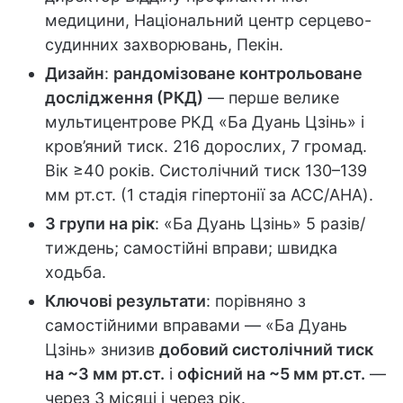
медицини, Національний центр серцево-
судинних захворювань, Пекін.
Дизайн
:
рандомізоване контрольоване
дослідження (РКД)
— перше велике
мультицентрове РКД «Ба Дуань Цзінь» і
кров’яний тиск. 216 дорослих, 7 громад.
Вік ≥40 років. Систолічний тиск 130–139
мм рт.ст. (1 стадія гіпертонії за ACC/AHA).
3 групи на рік
: «Ба Дуань Цзінь» 5 разів/
тиждень; самостійні вправи; швидка
ходьба.
Ключові результати
: порівняно з
самостійними вправами — «Ба Дуань
Цзінь» знизив
добовий систолічний тиск
на ~3 мм рт.ст.
і
офісний на ~5 мм рт.ст.
—
через 3 місяці і через рік.