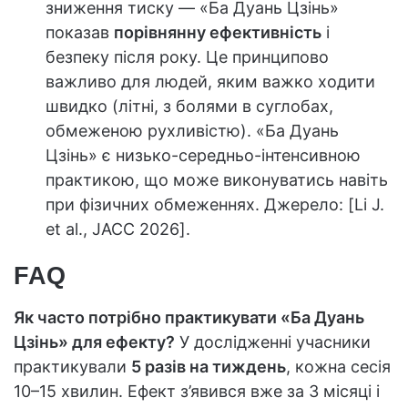
зниження тиску — «Ба Дуань Цзінь»
показав
порівнянну ефективність
і
безпеку після року. Це принципово
важливо для людей, яким важко ходити
швидко (літні, з болями в суглобах,
обмеженою рухливістю). «Ба Дуань
Цзінь» є низько-середньо-інтенсивною
практикою, що може виконуватись навіть
при фізичних обмеженнях. Джерело: [Li J.
et al., JACC 2026].
FAQ
Як часто потрібно практикувати «Ба Дуань
Цзінь» для ефекту?
У дослідженні учасники
практикували
5 разів на тиждень
, кожна сесія
10–15 хвилин. Ефект з’явився вже за 3 місяці і