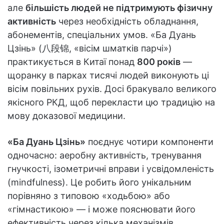
але
більшість людей не підтримують фізичну
активність
через необхідність обладнання,
абонементів, спеціальних умов. «Ба Дуань
Цзінь» (八段锦, «вісім шматків парчі»)
практикується в Китаї понад
800 років
—
щоранку в парках тисячі людей виконують ці
вісім повільних рухів. Досі бракувало великого
якісного РКД, щоб перекласти цю традицію на
мову доказової медицини.
«Ба Дуань Цзінь»
поєднує чотири компоненти
одночасно: аеробну активність, тренування
гнучкості, ізометричні вправи і усвідомленість
(mindfulness). Це робить його унікальним
порівняно з типовою «ходьбою» або
«гімнастикою» — і може пояснювати його
ефективність через кілька механізмів