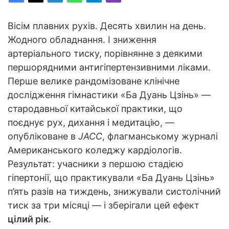
Вісім плавних рухів. Десять хвилин на день.
Жодного обладнання. І зниження
артеріального тиску, порівнянне з деякими
першорядними антигіпертензивними ліками.
Перше велике рандомізоване клінічне
дослідження гімнастики «Ба Дуань Цзінь» —
стародавньої китайської практики, що
поєднує рух, дихання і медитацію, —
опубліковане в
JACC
, флагманському журналі
Американського коледжу кардіологів.
Результат: учасники з першою стадією
гіпертонії, що практикували «Ба Дуань Цзінь»
п’ять разів на тиждень, знижували систолічний
тиск за три місяці — і зберігали цей ефект
цілий рік
.