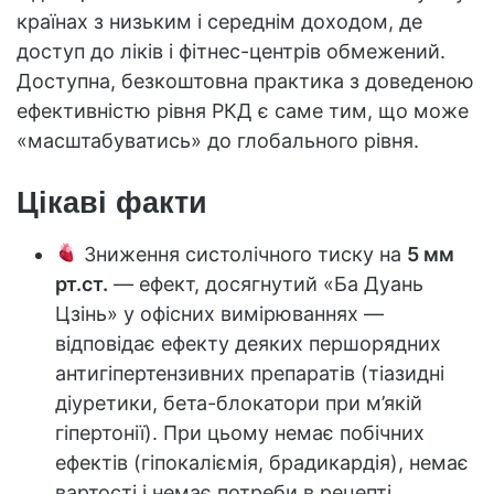
країнах з низьким і середнім доходом, де
доступ до ліків і фітнес-центрів обмежений.
Доступна, безкоштовна практика з доведеною
ефективністю рівня РКД є саме тим, що може
«масштабуватись» до глобального рівня.
Цікаві факти
Зниження систолічного тиску на
5 мм
рт.ст.
— ефект, досягнутий «Ба Дуань
Цзінь» у офісних вимірюваннях —
відповідає ефекту деяких першорядних
антигіпертензивних препаратів (тіазидні
діуретики, бета-блокатори при м’якій
гіпертонії). При цьому немає побічних
ефектів (гіпокаліємія, брадикардія), немає
вартості і немає потреби в рецепті.