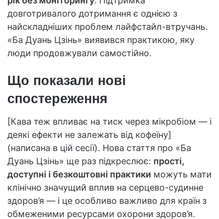
рік без моніторингу
. Підтримка
довготривалого дотримання є однією з
найскладніших проблем лайфстайл-втручань.
«Ба Дуань Цзінь» виявився практикою, яку
люди продовжували самостійно.
Що показали нові
спостереження
[Кава теж впливає на тиск через мікробіом — і
деякі ефекти не залежать від кофеїну]
(написана в цій сесії). Нова стаття про «Ба
Дуань Цзінь» ще раз підкреслює:
прості,
доступні і безкоштовні практики
можуть мати
клінічно значущий вплив на серцево-судинне
здоров’я — і це особливо важливо для країн з
обмеженими ресурсами охорони здоров’я.