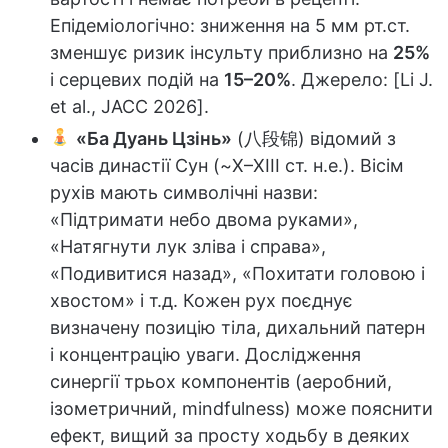
Епідеміологічно: зниження на 5 мм рт.ст.
зменшує ризик інсульту приблизно на
25%
і серцевих подій на
15–20%
. Джерело: [Li J.
et al., JACC 2026].
«Ба Дуань Цзінь»
(八段锦) відомий з
часів династії Сун (~X–XIII ст. н.е.). Вісім
рухів мають символічні назви:
«Підтримати небо двома руками»,
«Натягнути лук зліва і справа»,
«Подивитися назад», «Похитати головою і
хвостом» і т.д. Кожен рух поєднує
визначену позицію тіла, дихальний патерн
і концентрацію уваги. Дослідження
синергії трьох компонентів (аеробний,
ізометричний, mindfulness) може пояснити
ефект, вищий за просту ходьбу в деяких