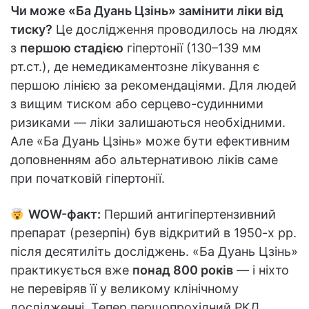
Чи може «Ба Дуань Цзінь» замінити ліки від
тиску?
Це дослідження проводилось на людях
з
першою стадією
гіпертонії (130–139 мм
рт.ст.), де немедикаментозне лікування є
першою лінією за рекомендаціями. Для людей
з вищим тиском або серцево-судинними
ризиками — ліки залишаються необхідними.
Але «Ба Дуань Цзінь» може бути ефективним
доповненням або альтернативою ліків саме
при початковій гіпертонії.
WOW-факт:
Перший антигіпертензивний
препарат (резерпін) був відкритий в 1950-х рр.
після десятиліть досліджень. «Ба Дуань Цзінь»
практикується вже
понад 800 років
— і ніхто
не перевіряв її у великому клінічному
дослідженні. Тепер першопрохідний РКД