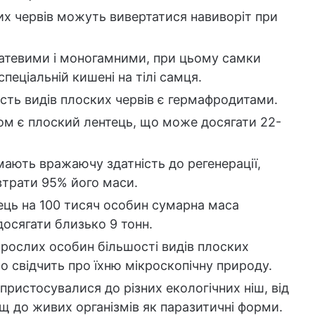
их червів можуть вивертатися навиворіт при
татевими і моногамними, при цьому самки
спеціальній кишені на тілі самця.
ть видів плоских червів є гермафродитами.
м є плоский лентець, що може досягати 22-
мають вражаючу здатність до регенерації,
 втрати 95% його маси.
ець на 100 тисяч особин сумарна маса
осягати близько 9 тонн.
ослих особин більшості видів плоских
о свідчить про їхню мікроскопічну природу.
пристосувалися до різних екологічних ніш, від
 до живих організмів як паразитичні форми.