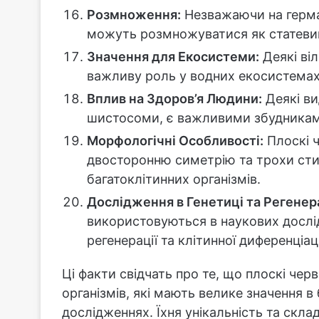
Розмноження:
Незважаючи на герма
можуть розмножуватися як статевим
Значення для Екосистеми:
Деякі віл
важливу роль у водних екосистемах
Вплив на Здоров’я Людини:
Деякі вид
шистосоми, є важливими збудникам
Морфологічні Особливості:
Плоскі 
двосторонню симетрію та трохи стисл
багатоклітинних організмів.
Дослідження в Генетиці та Регенера
використовуються в наукових дослі
регенерації та клітинної диференціаці
Ці факти свідчать про те, що плоскі че
організмів, які мають велике значення в
дослідженнях. Їхня унікальність та ск