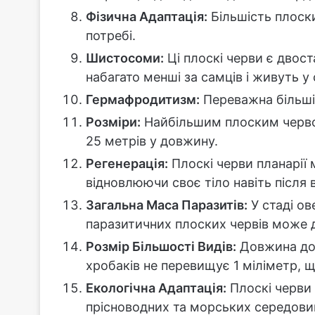
Фізична Адаптація:
Більшість плоск
потребі.
Шистосоми:
Ці плоскі черви є двос
набагато менші за самців і живуть у 
Гермафродитизм:
Переважна більшіс
Розміри:
Найбільшим плоским черво
25 метрів у довжину.
Регенерація:
Плоскі черви планарії 
відновлюючи своє тіло навіть після
Загальна Маса Паразитів:
У стаді ов
паразитичних плоских червів може д
Розмір Більшості Видів:
Довжина дор
хробаків не перевищує 1 міліметр, щ
Екологічна Адаптація:
Плоскі черви 
прісноводних та морських середовищ