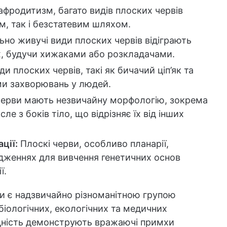
фродитизм, багато видів плоских червів
, так і безстатевим шляхом.
ьно живучі види плоских червів відіграють
, будучи хижаками або розкладачами.
и плоских червів, такі як бичачий ціп’як та
и захворювань у людей.
черви мають незвичайну морфологію, зокрема
е з боків тіло, що відрізняє їх від інших
ції:
Плоскі черви, особливо планарії,
дженнях для вивчення генетичних основ
ї.
рви є надзвичайно різноманітною групою
 біологічних, екологічних та медичних
ладність демонструють вражаючі примхи