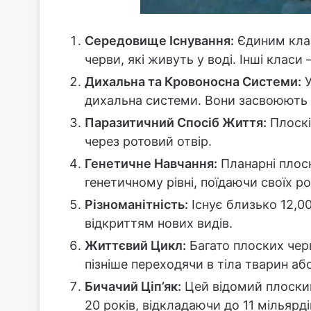
Середовище Існування:
Єдиним клас
черви, які живуть у воді. Інші класи 
Дихальна та Кровоносна Системи:
У
дихальна системи. Вони засвоюють 
Паразитичний Спосіб Життя:
Плоскі
через ротовий отвір.
Генетичне Навчання:
Планарні плос
генетичному рівні, поїдаючи своїх ро
Різноманітність:
Існує близько 12,000
відкриттям нових видів.
Життєвий Цикл:
Багато плоских чер
пізніше переходячи в тіла тварин аб
Бичачий Ціп’як:
Цей відомий плоски
20 років, відкладаючи до 11 мільярді