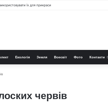
 «право-лівою» формою квітів лілій-метеликів
елект
Екологія
Земля
Всесвіт
Фото
Контакти
ів
плоских червів