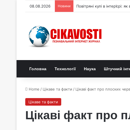
08.08.2026
Новини
Генетичний перемикач керує
Головна
Технології
Наука
Штучний інт
Home
/
Цікаве та факти
/
Цікаві факт про плоских черв
Цікаве та факти
Цікаві факт про 