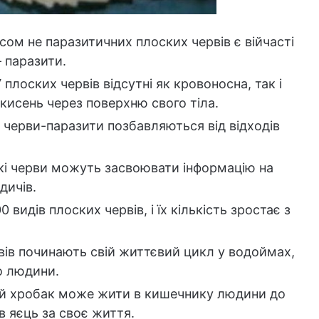
ом не паразитичних плоских червів є війчасті
– паразити.
 плоских червів відсутні як кровоносна, так і
кисень через поверхню свого тіла.
 черви-паразити позбавляються від відходів
кі черви можуть засвоювати інформацію на
дичів.
 видів плоских червів, і їх кількість зростає з
вів починають свій життєвий цикл у водоймах,
о людини.
й хробак може жити в кишечнику людини до
в яєць за своє життя.