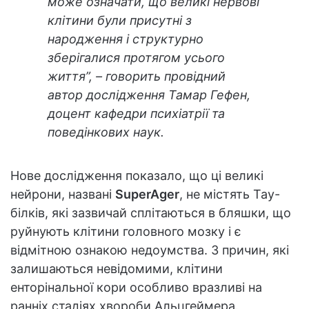
може означати, що великі нервові
клітини були присутні з
народження і структурно
зберігалися протягом усього
життя”, – говорить провідний
автор дослідження Тамар Гефен,
доцент кафедри психіатрії та
поведінкових наук.
Нове дослідження показало, що ці великі
нейрони, названі
SuperAger
, не містять Тау-
білків, які зазвичай сплітаються в бляшки, що
руйнують клітини головного мозку і є
відмітною ознакою недоумства. З причин, які
залишаються невідомими, клітини
енторінальної кори особливо вразливі на
ранніх стадіях хвороби Альцгеймера.