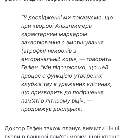
“У дослідженні ми показуємо, що
при хворобі Альцгеймера
характерним маркером
захворювання є зморщування
(атрофія) нейронів в
енторинальній корі», — говорить
Гефен. “Ми підозрюємо, що цей
процес є функцією утворення
клубків тау в уражених клітинах,
що призводить до погіршення
пам’яті в літньому віці», —
продовжує дослідник.
Доктор Гефен також планує вивчити і інші
вузли в ланцюзі пам’яті мозку, щоб краще