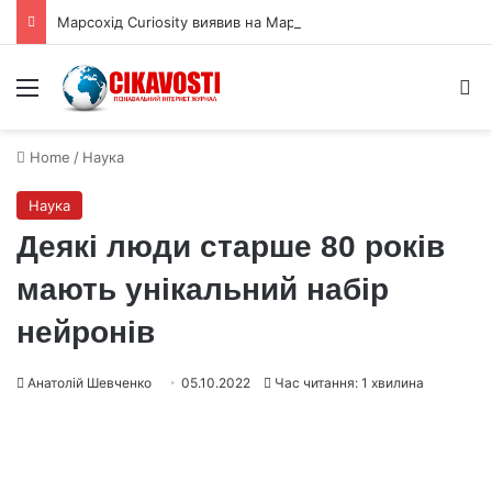
Марсохід Curiosity виявив на Марсі поле шестикутних тріщин
Menu
S
Home
/
Наука
Наука
Деякі люди старше 80 років
мають унікальний набір
нейронів
Анатолій Шевченко
05.10.2022
Час читання: 1 хвилина