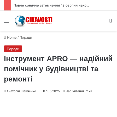
Повне сонячне затемнення 12 серпня накриє тінню Іспанію та Ісландію
Menu
S
Home
/
Поради
Поради
Інструмент APRO — надійний
помічник у будівництві та
ремонті
Анатолій Шевченко
07.05.2025
Час читання: 2 хв