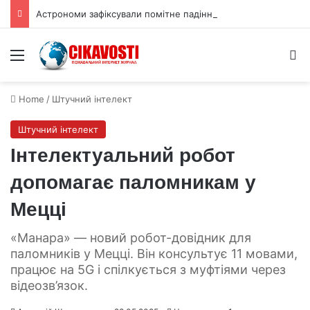
Астрономи зафіксували помітне падіння тиску атмосфери Плутона
Menu
S
Home
/
Штучний інтелект
Штучний інтелект
Інтелектуальний робот
допомагає паломникам у
Мецці
«Манара» — новий робот-довідник для
паломників у Мецці. Він консультує 11 мовами,
працює на 5G і спілкується з муфтіями через
відеозв’язок.