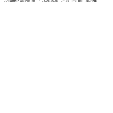
Анатолій Шевченко
28.05.2025
Час читання: 1 хвилина