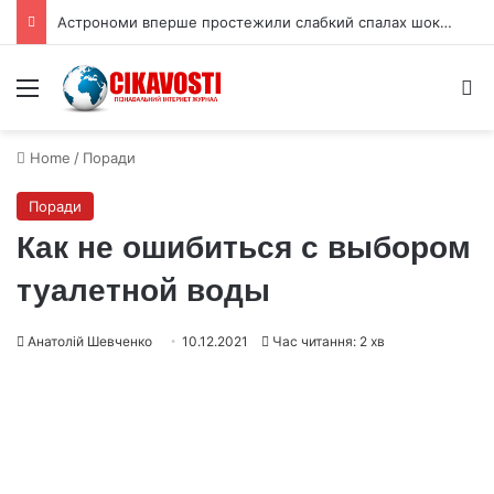
Астрономи вперше простежили слабкий спалах шокового прориву наднової
Menu
S
Home
/
Поради
Поради
Как не ошибиться с выбором
туалетной воды
Анатолій Шевченко
10.12.2021
Час читання: 2 хв