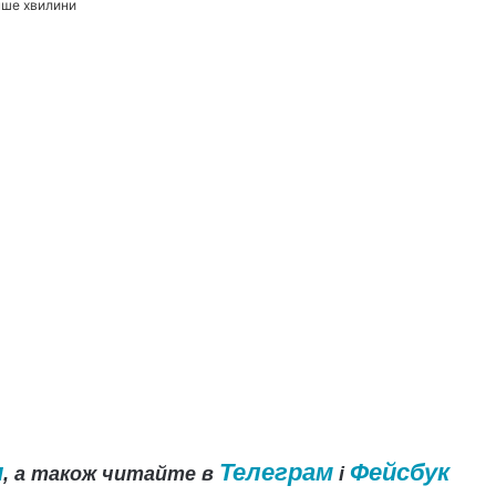
нше хвилини
и
Телеграм
Фейсбук
, а також читайте в
і