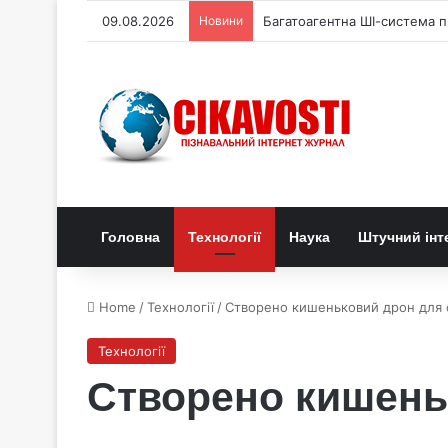
09.08.2026
Новини
Багатоагентна ШІ-система п
Головна
Технології
Наука
Штучний інт
Home
/
Технології
/
Створено кишеньковий дрон для с
Технології
Створено кишень