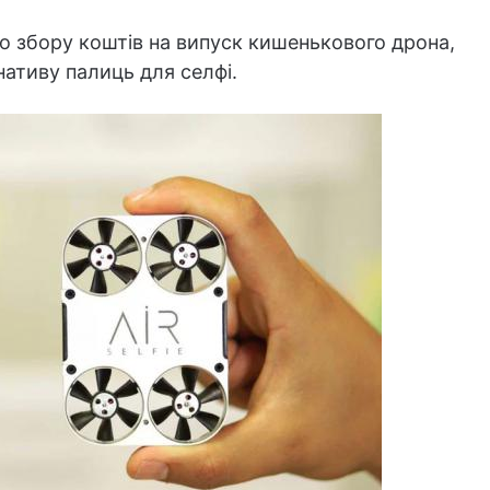
по збору коштів на випуск кишенькового дрона,
ативу палиць для селфі.