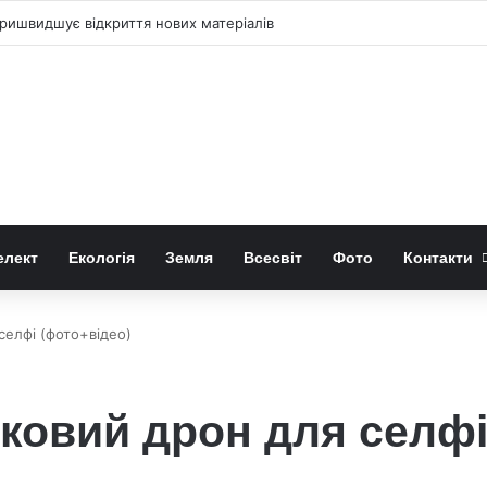
ришвидшує відкриття нових матеріалів
елект
Екологія
Земля
Всесвіт
Фото
Контакти
елфі (фото+відео)
ковий дрон для селфі