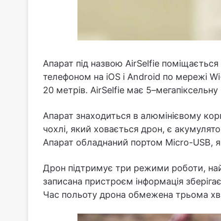
Апарат під назвою AirSelfie поміщається
телефоном на iOS і Android по мережі Wi
20 метрів. AirSelfie має 5–мегапіксельн
Апарат знаходиться в алюмінієвому корп
чохлі, який ховається дрон, є акумулят
Апарат обладнаний портом Micro-USB, я
Дрон підтримує три режими роботи, най
записана пристроєм інформація зберігаєт
Час польоту дрона обмежена трьома х