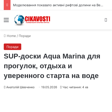
Моделювання показало активні рифтові долини на Венері
Menu
S
Home
/
Поради
Поради
SUP-доски Aqua Marina для
прогулок, отдыха и
уверенного старта на воде
Анатолій Шевченко
19.05.2026
Час читання: 4 хв