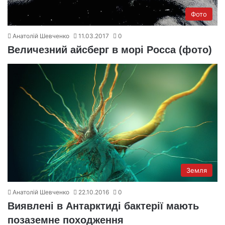
Фото
Анатолій Шевченко
11.03.2017
0
Величезний айсберг в морі Росса (фото)
Земля
Анатолій Шевченко
22.10.2016
0
Виявлені в Антарктиді бактерії мають
позаземне походження