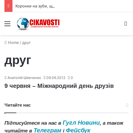
Коронки на зуби, що важливо знати при виборі
Menu
S
Home
/
друг
друг
Анатолій Шевченко
09.06.2012
0
9 червня – Міжнародний день друзів
Читайте нас
Гугл Новини
Підписуйтеся на нас в
, а також
Телеграм
Фейсбук
читайте в
і