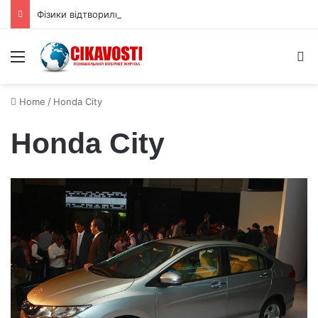
Фізики відтворили приховану 3D форму квантової хвильової функції
Menu
S
Home
/
Honda City
Honda City