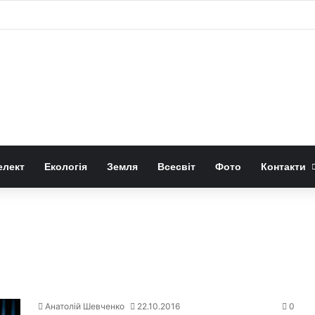
ли слабкий спалах шокового прориву наднової
елект
Екологія
Земля
Всесвіт
Фото
Контакти
Анатолій Шевченко
22.10.2016
0