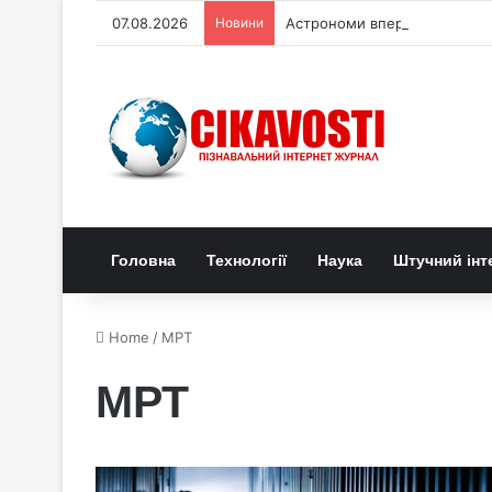
07.08.2026
Новини
Астрономи вперше простежи
Головна
Технології
Наука
Штучний інт
Home
/
МРТ
МРТ