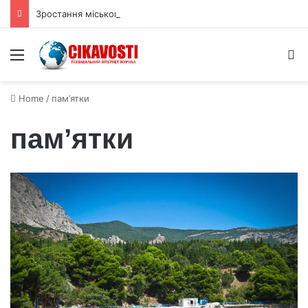
Зростання міського намету дерев знижує смертність у Чикаго
Menu
S
Home
/
пам’ятки
пам’ятки