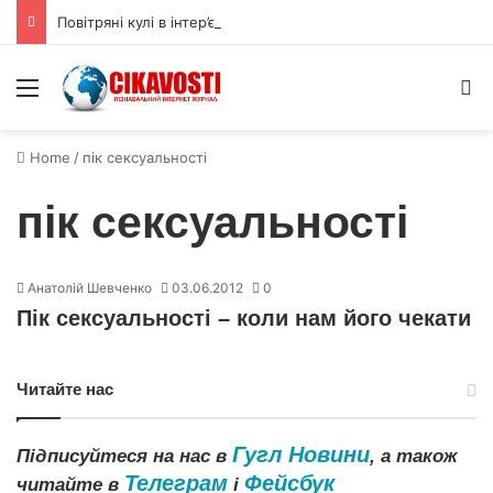
Повітряні кулі в інтер’єрі: як використовувати їх для прикраси
Menu
S
Home
/
пік сексуальності
пік сексуальності
Анатолій Шевченко
03.06.2012
0
Пік сексуальності – коли нам його чекати
Читайте нас
Гугл Новини
Підписуйтеся на нас в
, а також
Телеграм
Фейсбук
читайте в
і