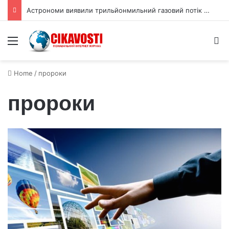
Астрономи виявили трильйонмильний газовий потік до GW Оріона
Menu
S
Home
/
пророки
пророки