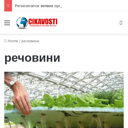
Perseverance виявив органічний вуглець під поверхнею Марса
Menu
S
Home
/
речовини
речовини