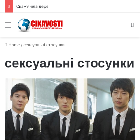
Скам’яніла деревина зберегла 300 мільйонів років історії Європи
Menu
S
Home
/
сексуальні стосунки
сексуальні стосунки