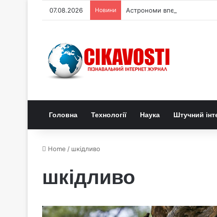
07.08.2026
Новини
Астрономи вперше простежи
Головна
Технології
Наука
Штучний інт
Home
/
шкідливо
шкідливо