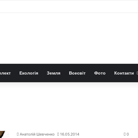
ли слабкий спалах шокового прориву наднової
елект
Екологія
Земля
Всесвіт
Фото
Контакти
Анатолій Шевченко
16.05.2014
0