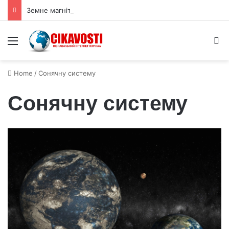
Земне магнітне поле виявилося гігантським детектором темної матерії
Menu
S
Home
/
Сонячну систему
Сонячну систему