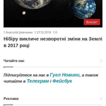
Всесвіт
Анатолій Шевченко
27.10.2016
0
Нібіру викличе незворотні зміни на Землі
в 2017 році
Читайте нас
Гугл Новини
Підписуйтеся на нас в
, а також
Телеграм
Фейсбук
читайте в
і
Реклама