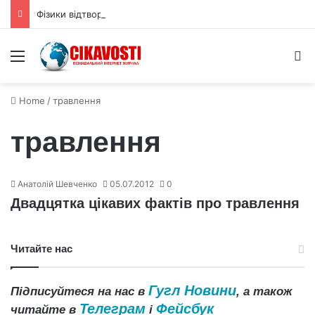
Фізики відтворили приховану 3D форму квантової хвильової функції
Menu
S
Home
/
травлення
травлення
Анатолій Шевченко
05.07.2012
0
Двадцятка цікавих фактів про травлення
Читайте нас
Гугл Новини
Підписуйтеся на нас в
, а також
Телеграм
Фейсбук
читайте в
і