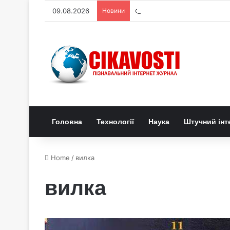
09.08.2026
Новини
Фізики відтворили прихован
Головна
Технології
Наука
Штучний інт
Home
/
вилка
вилка