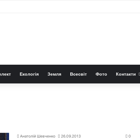
у 3D форму квантової хвильової функції
елект
Екологія
Земля
Всесвіт
Фото
Контакти
Анатолій Шевченко
26.09.2013
0