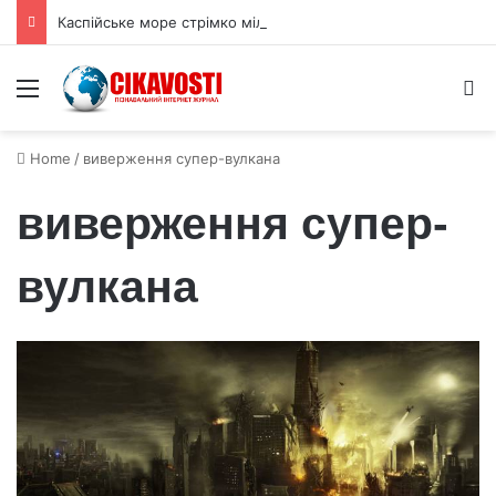
Каспійське море стрімко міліє через забір води та гонку озброєнь
Menu
S
Home
/
виверження супер-вулкана
виверження супер-
вулкана