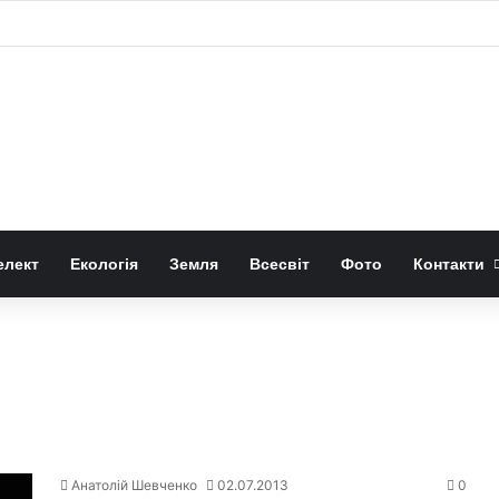
у для букета: высота, форма и размер горлышка
елект
Екологія
Земля
Всесвіт
Фото
Контакти
Анатолій Шевченко
02.07.2013
0